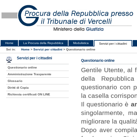
Home
La Procura della Repubblica
Modulistica
Servizi per i cittadini
Sei in:
Home
>
Servizi per cittadini
>
Questionario online
Servizi per i cittadini
Questionario online
Questionario online
Gentile Utente, al f
Amministrazione Trasparente
della Repubblic
Glossario
questionario con 
Diritti di Copia
la casella corrispo
Richiesta certificati ON LINE
Il questionario è
a
singolarmente, m
migliorare la qualit
Dopo aver compila