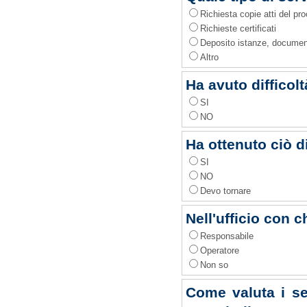
Richiesta copie atti del p
Richieste certificati
Deposito istanze, documen
Altro
Ha avuto difficolt
SI
NO
Ha ottenuto ciò d
SI
NO
Devo tornare
Nell'ufficio con c
Responsabile
Operatore
Non so
Come valuta i seg