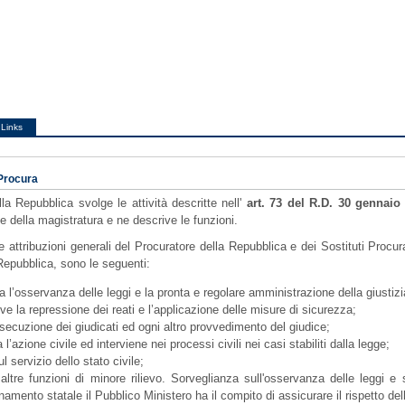
Links
 Procura
la Repubblica svolge le attività descritte nell'
art. 73 del R.D. 30 gennaio
e della magistratura e ne descrive le funzioni.
 le attribuzioni generali del Procuratore della Repubblica e dei Sostituti Proc
Repubblica, sono le seguenti:
a l’osservanza delle leggi e la pronta e regolare amministrazione della giustizi
e la repressione dei reati e l’applicazione delle misure di sicurezza;
esecuzione dei giudicati ed ogni altro provvedimento del giudice;
 l’azione civile ed interviene nei processi civili nei casi stabiliti dalla legge;
ul servizio dello stato civile;
altre funzioni di minore rilievo. Sorveglianza sull'osservanza delle leggi e s
inamento statale il Pubblico Ministero ha il compito di assicurare il rispetto del