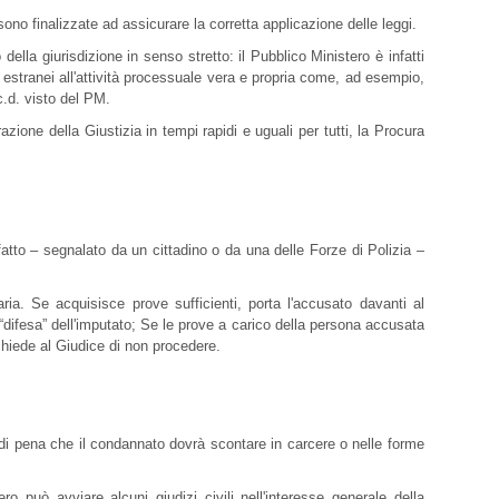
sono finalizzate ad assicurare la corretta applicazione delle leggi.
della giurisdizione in senso stretto: il Pubblico Ministero è infatti
i estranei all'attività processuale vera e propria come, ad esempio,
c.d. visto del PM.
azione della Giustizia in tempi rapidi e uguali per tutti, la Procura
atto – segnalato da un cittadino o da una delle Forze di Polizia –
ria. Se acquisisce prove sufficienti, porta l'accusato davanti al
 “difesa” dell'imputato; Se le prove a carico della persona accusata
chiede al Giudice di non procedere.
 di pena che il condannato dovrà scontare in carcere o nelle forme
ero può avviare alcuni giudizi civili nell'interesse generale della