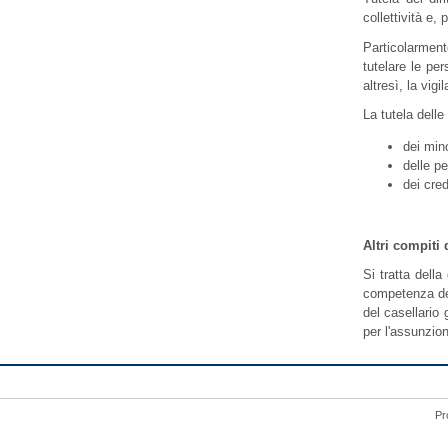
collettività e,
Particolarmente
tutelare le pe
altresì, la vigi
La tutela delle
dei min
delle pe
dei cre
Altri compiti 
Si tratta della
competenza dell
del casellario 
per l'assunzion
Pr