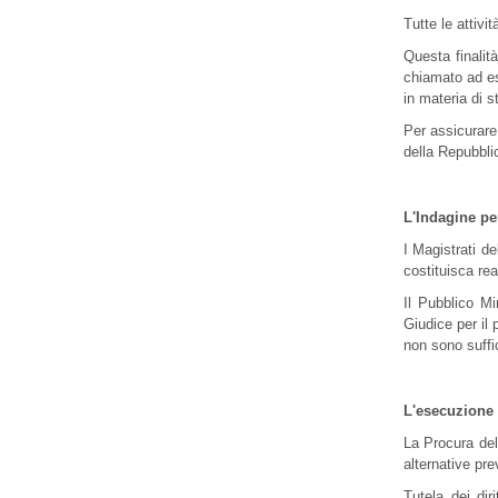
Tutte le attivi
Questa finalità
chiamato ad es
in materia di s
Per assicurare 
della Repubblica
L'Indagine pe
I Magistrati d
costituisca rea
Il Pubblico Mi
Giudice per il
non sono suffi
L'esecuzione 
La Procura del
alternative pre
Tutela dei dir