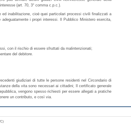
o interesse (art. 70, 3° comma c.p.c.).
ed inabilitazione, cioè quei particolari processi civili finalizzati a
 adeguatamente i propri interessi. Il Pubblico Ministero esercita,
ssi, con il rischio di essere sfruttati da malintenzionati;
entare del debitore.
recedenti giudiziari di tutte le persone residenti nel Circondario di
tanze della vita sono necessari ai cittadini; Il certificato generale
a Repubblica, vengono spesso richiesti per essere allegati a pratiche
tenere un contributo, e così via.
VC)