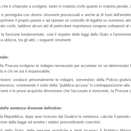
tà che è chiamato a svolgere, tanto in materia civile quanto in materia penale, 
 è perseguita con diversi strumenti processuali e anche al di fuori dell'ambito 
primere il proprio parere e ad operare un controllo di legalità su numerosi att
tato civile, laddove alcuni atti di particolare importanza vengono sottoposti al 
la funzione fondamentale, cioè il rispetto delle leggi dello Stato e l'amministr
 utilizza, tra gli altri, i seguenti strumenti:
nale:
ella Procura svolgono le indagini necessarie per accertare se un determinato f
to e chi ne sia il responsabile;
nistero conduce personalmente le indagini, servendosi della Polizia giudizia
 processo, sostenendo il ruolo della “pubblica accusa” in contrapposizione alla
cienti o le prove acquisite dimostrano che l'accusato è innocente, la Procura 
delle sentenze divenute definitive:
la Repubblica, dopo aver ricevuto dal Giudice la sentenza, calcola il periodo
viste dalla legge ed emette i relativi provvedimenti coercitivi.
itti dello Stato, delle persone giuridiche e degli incapaci Il Pubblico Minist