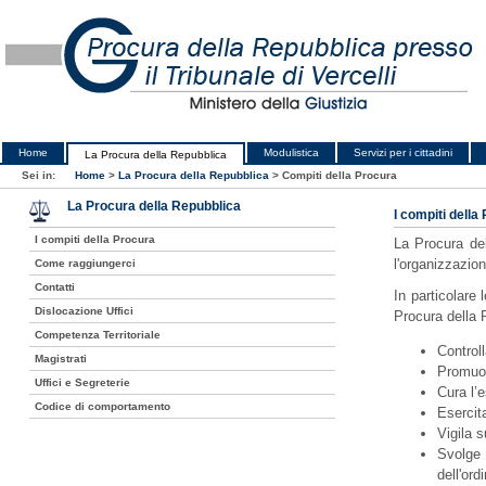
Home
Modulistica
Servizi per i cittadini
La Procura della Repubblica
Sei in:
Home
>
La Procura della Repubblica
>
Compiti della Procura
La Procura della Repubblica
I compiti della
I compiti della Procura
La Procura del
l'organizzazion
Come raggiungerci
Contatti
In particolare
Dislocazione Uffici
Procura della 
Competenza Territoriale
Controll
Magistrati
Promuov
Uffici e Segreterie
Cura l’
Codice di comportamento
Esercita
Vigila s
Svolge 
dell'ord