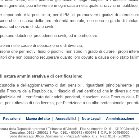
 più in generale, può intervenire in ogni causa nella quale si ravvisi un pubblic
 importante è la possibilità, per il PM, di promuovere i giudizi di interdizione 
rsone che, a causa della loro infermità mentale, non sono in grado di tutelare
lanza sul servizio di stato civile.
 persone deboli nei procedimenti civili, ed in particolare:
orenni nelle cause di separazione e di divorzio;
rsone che per motivi fisici o psichici non sono in grado di curare i propri intere
ditori che non possono recuperare quanto loro dovuto a causa dello stato fallim
di natura amministrativa e di certificazione:
 custodia e dell'aggiornamento di dati sensibili, riguardanti principalmente i p
a Procura della Repubblica, il rilascio di vari certificati che in diverse circos
giudiziale ed il certificato dei carichi pendenti, rilascianti dalla Procura dell
e, per il rilascio di una licenza, per l'iscrizione a un albo professionale, per ot
Redazione
|
Mappa del sito
|
Accessibilità
|
Note Legali
|
Amministrazione
ocura della Repubblica presso il Tribunale di Vercelli - Piazza Amedeo IX, 6 - 13100 Vercelli (
Centralino: 0161 - 269011 | Fax: 0161 - 600973 / 600976 | C.F.: 94004540020
Sede distaccata Ufficio Dibattimento - Piazza Amedeo IX, 2 | Fax: 0161 - 269026